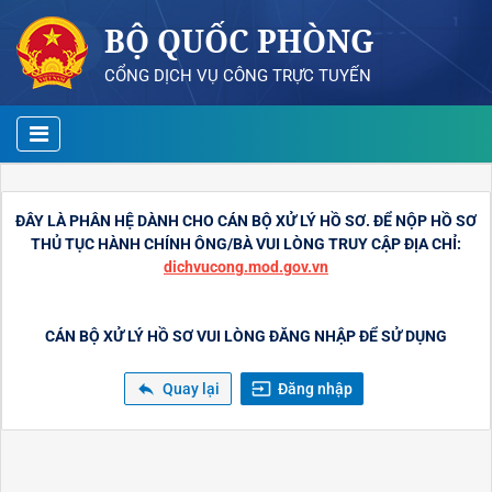
BỘ QUỐC PHÒNG
CỔNG DỊCH VỤ CÔNG TRỰC TUYẾN
ĐÂY LÀ PHÂN HỆ DÀNH CHO CÁN BỘ XỬ LÝ HỒ SƠ. ĐỂ NỘP HỒ SƠ
THỦ TỤC HÀNH CHÍNH ÔNG/BÀ VUI LÒNG TRUY CẬP ĐỊA CHỈ:
dichvucong.mod.gov.vn
CÁN BỘ XỬ LÝ HỒ SƠ VUI LÒNG ĐĂNG NHẬP ĐỂ SỬ DỤNG
reply
input
Quay lại
Đăng nhập